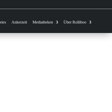
ries
Ankerzeit
Mediatheken
Über Rolliboo